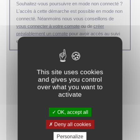
Souhaitez-vous poursuivre en mode non connecté ?
L'accès à cette démarche est possible en mode non
connecté. Néanmoins nous vous conseillons de
vous connecter à votre compte
ou de
créer
préalablement un compte
pour avoir accès au suivi
en ligne de la démarche.
Démarrer
This site uses cookies
and gives you control
over what you want to
activate
OK, accept all
Deny all cookies
Personalize