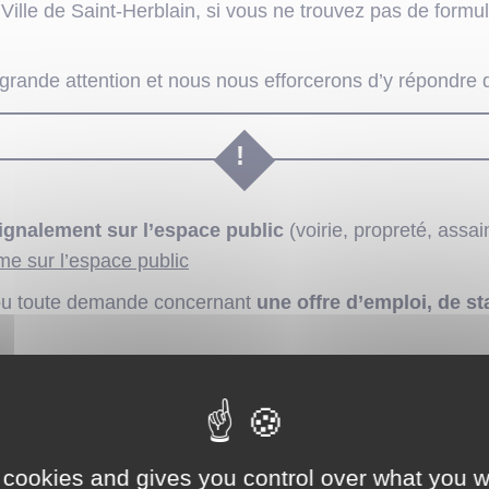
Ville de Saint-Herblain, si vous ne trouvez pas de form
rande attention et nous nous efforcerons d’y répondre d
ignalement sur l’espace public
(voirie, propreté, assa
me sur l’espace public
u toute demande concernant
une offre d’emploi, de s
 cookies and gives you control over what you w