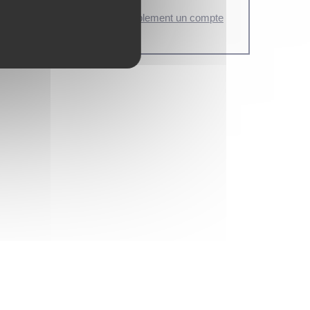
otre compte
ou de
créer préalablement un compte