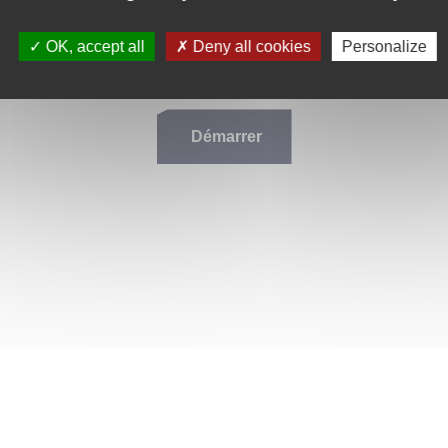
?
n connecté. Néanmoins nous vous conseillons de
vous connecter à v
OK, accept all
Deny all cookies
Personalize
Démarrer