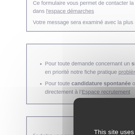
Ce formulaire vous permet de contacter la 
dans
l'espace démarches
Votre message sera examiné avec la plus g
Pour toute demande concernant un
s
en priorité notre fiche pratique
problè
Pour toute
candidature spontanée
o
directement à l’
Espace recrutement
This site uses