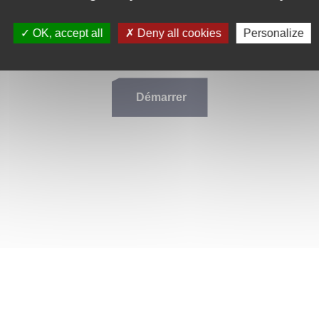
?
n connecté. Néanmoins nous vous conseillons de
vous connecter à v
OK, accept all
Deny all cookies
Personalize
Démarrer