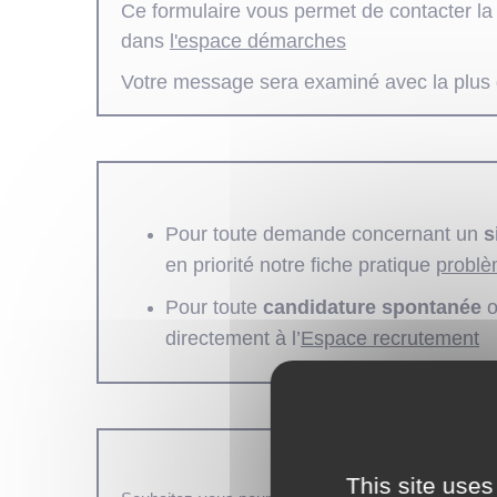
Ce formulaire vous permet de contacter la 
dans
l'espace démarches
Votre message sera examiné avec la plus g
Pour toute demande concernant un
s
en priorité notre fiche pratique
problè
Pour toute
candidature spontanée
o
directement à l’
Espace recrutement
This site uses