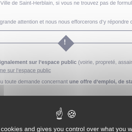
Ville de Saint-Herblain, si vous ne trouvez pas de form
rande attention et nous nous efforcerons d’y répondre d
ignalement sur l’espace public
(voirie, propreté, assa
me sur l’espace public
u toute demande concernant
une offre d’emploi, de s
 cookies and gives you control over what you w