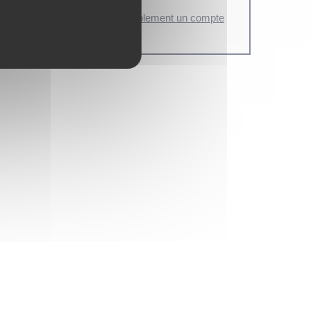
otre compte
ou de
créer préalablement un compte