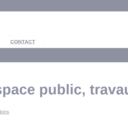
CONTACT
ace public, trava
lons