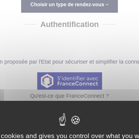
Choisir un type de rendez-vous
Authentification
 proposée par l'Etat pour sécuriser et simplifier la conn
Qu'est-ce que FranceConnect ?
ou
 cookies and gives you control over what you w